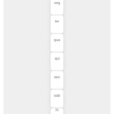
seg
ter
qua
qui
sex
sáb
31