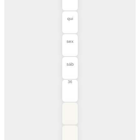
qui
sex
sáb
36