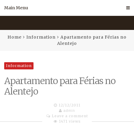
Skip
Main Menu
to
content
Home
Information
Apartamento para Férias no
Alentejo
Information
Apartamento para Férias no
Alentejo
12/12/2011
admin
Leave a comment
1471 views