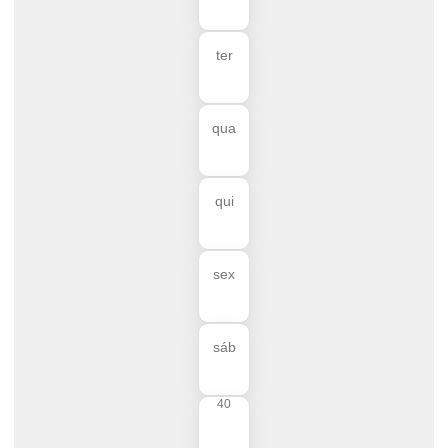
ter
qua
qui
sex
sáb
40