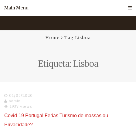
Skip
Main Menu
to
content
Home
Tag Lisboa
Etiqueta:
Lisboa
01/05/2020
admin
1937 views
Covid-19 Portugal Ferias Turismo de massas ou
Privacidade?