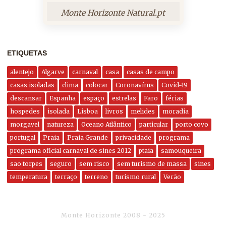
Monte Horizonte Natural.pt
ETIQUETAS
alentejo
Algarve
carnaval
casa
casas de campo
casas isoladas
clima
colocar
Coronavírus
Covid-19
descansar
Espanha
espaço
estrelas
Faro
férias
hospedes
isolada
Lisboa
livros
melides
moradia
morgavel
natureza
Oceano Atlântico
particular
porto covo
portugal
Praia
Praia Grande
privacidade
programa
programa oficial carnaval de sines 2012
ptaia
samouqueira
sao torpes
seguro
sem risco
sem turismo de massa
sines
temperatura
terraço
terreno
turismo rural
Verão
Monte Horizonte 2008 - 2025