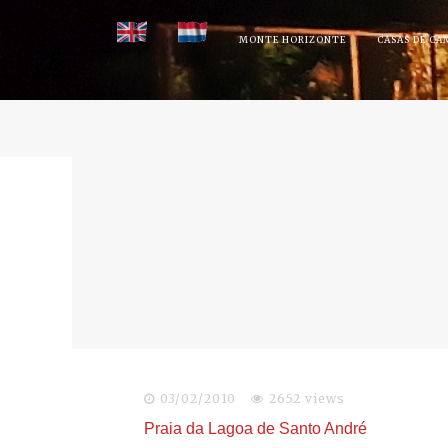
Skip
MONTE HORIZONTE
CASAS DE CA
to
content
03/02/2010
2652 views
Praia da Lagoa de Santo André