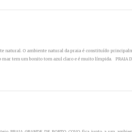
 natural. O ambiente natural da praia é constituído principalm
 do mar tem um bonito tom azul claro e é muito límpida. PRAIA
ntejo PRAIA GRANDE DE PORTO COVO fica junto a um ambiente