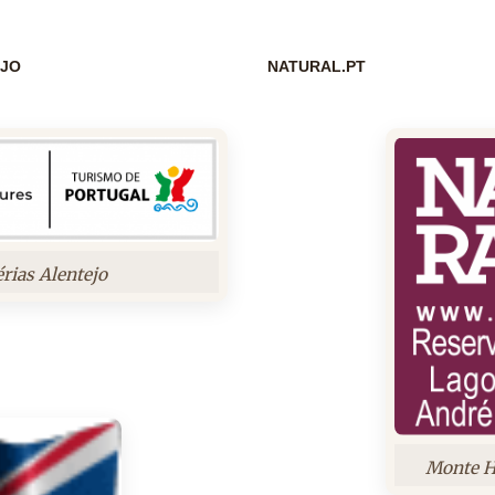
EJO
NATURAL.PT
érias Alentejo
Monte H