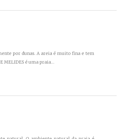
ente por dunas. A areia é muito fina e tem
 DE MELIDES é uma praia…
 natural. O ambiente natural da praia é