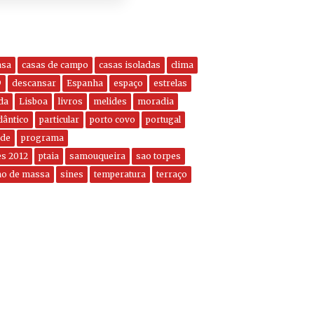
asa
casas de campo
casas isoladas
clima
9
descansar
Espanha
espaço
estrelas
da
Lisboa
livros
melides
moradia
lântico
particular
porto covo
portugal
ade
programa
es 2012
ptaia
samouqueira
sao torpes
mo de massa
sines
temperatura
terraço