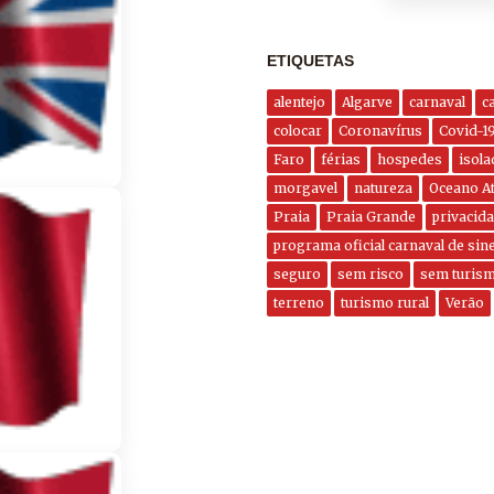
ETIQUETAS
alentejo
Algarve
carnaval
c
colocar
Coronavírus
Covid-1
Faro
férias
hospedes
isola
morgavel
natureza
Oceano At
Praia
Praia Grande
privacid
programa oficial carnaval de sin
seguro
sem risco
sem turis
terreno
turismo rural
Verão